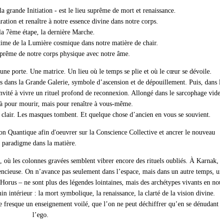
 grande Initiation - est le lieu suprême de mort et renaissance.
aration et renaître à notre essence divine dans notre corps.
la 7ème étape, la dernière Marche.
ltime de la Lumière cosmique dans notre matière de chair.
prême de notre corps physique avec notre âme.
e porte. Une matrice. Un lieu où le temps se plie et où le cœur se dévoile.
 dans la Grande Galerie, symbole d’ascension et de dépouillement. Puis, dans 
nvité à vivre un rituel profond de reconnexion. Allongé dans le sarcophage vide
là pour mourir, mais pour renaître à vous-même.
nt clair. Les masques tombent. Et quelque chose d’ancien en vous se souvient.
on Quantique afin d'oeuvrer sur la Conscience Collective et ancrer le nouveau
paradigme dans la matière.
 où les colonnes gravées semblent vibrer encore des rituels oubliés. À Karnak,
encieuse. On n’avance pas seulement dans l’espace, mais dans un autre temps, 
, Horus – ne sont plus des légendes lointaines, mais des archétypes vivants en no
in intérieur : la mort symbolique, la renaissance, la clarté de la vision divine.
e fresque un enseignement voilé, que l’on ne peut déchiffrer qu’en se dénudant
l’ego.