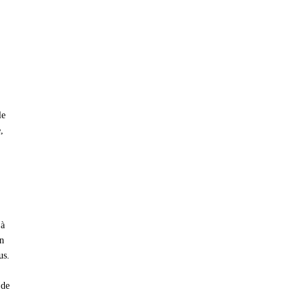
le
,
 à
un
us.
 de